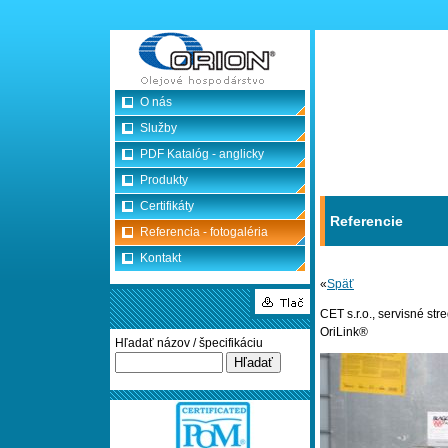
O nás
Služby
PDF Katalóg - anglicky
Produkty
Certifikáty
Referencie
Referencia - fotogaléria
Kontakt
«
Späť
CET s.r.o., servisné 
OriLink®
Hľadať názov / špecifikáciu